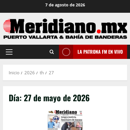
Saltar
7 de agosto de 2026
al
contenido
LA PATRONA FM EN VIVO
Menú
principal
Inicio
2026
th
27
Día:
27 de mayo de 2026