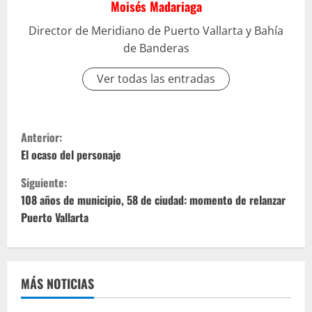
Moisés Madariaga
Director de Meridiano de Puerto Vallarta y Bahía
de Banderas
Ver todas las entradas
S
Anterior:
i
El ocaso del personaje
Siguiente:
g
108 años de municipio, 58 de ciudad: momento de relanzar
u
Puerto Vallarta
e
l
MÁS NOTICIAS
e