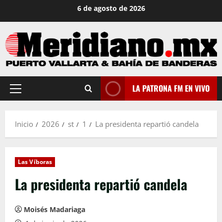
Saltar
6 de agosto de 2026
al
contenido
LA PATRONA FM EN VIVO
Menú
principal
Inicio
2026
st
1
La presidenta repartió candela
Las Víboras
La presidenta repartió candela
Moisés Madariaga