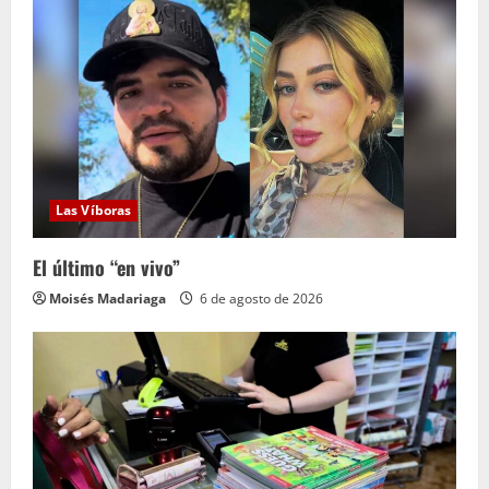
y
e
n
d
o
Las Víboras
El último “en vivo”
Moisés Madariaga
6 de agosto de 2026