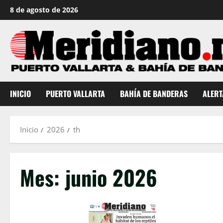
Saltar
8 de agosto de 2026
al
contenido
INICIO
PUERTO VALLARTA
BAHÍA DE BANDERAS
ALERT
Inicio
2026
th
Mes:
junio 2026