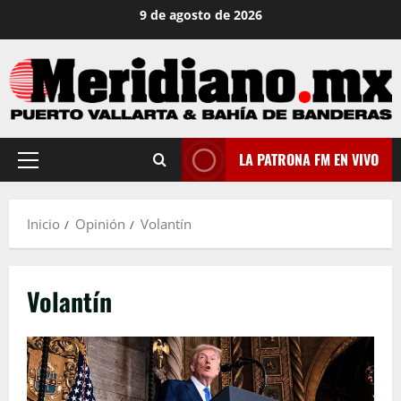
Saltar
9 de agosto de 2026
al
contenido
LA PATRONA FM EN VIVO
Menú
principal
Inicio
Opinión
Volantín
Volantín