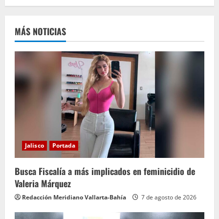
e
MÁS NOTICIAS
l
e
y
e
n
d
Jalisco
Portada
o
Busca Fiscalía a más implicados en feminicidio de
Valeria Márquez
Redacción Meridiano Vallarta-Bahía
7 de agosto de 2026