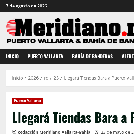
Saltar
7 de agosto de 2026
al
contenido
INICIO
PUERTO VALLARTA
BAHÍA DE BANDERAS
ALERT
Inicio
2026
rd
23
Llegará Tiendas Bara a Puerto Vall
Puerto Vallarta
Llegará Tiendas Bara a 
Redacción Meridiano Vallarta-Bahía
23 de mayo de 