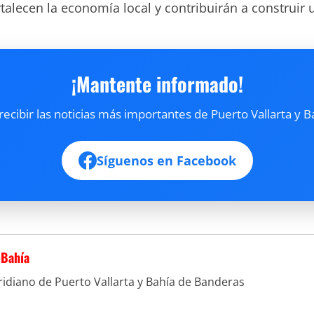
alecen la economía local y contribuirán a construir 
¡Mantente informado!
cibir las noticias más importantes de Puerto Vallarta y B
Síguenos en Facebook
-Bahía
idiano de Puerto Vallarta y Bahía de Banderas