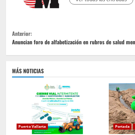
S
Anterior:
Anuncian foro de alfabetización en rubros de salud men
i
g
u
MÁS NOTICIAS
e
l
e
y
Puerto Vallarta
Portada