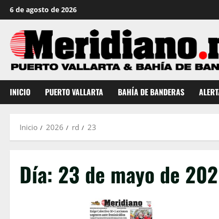
Saltar
6 de agosto de 2026
al
contenido
INICIO
PUERTO VALLARTA
BAHÍA DE BANDERAS
ALERT
Inicio
2026
rd
23
Día:
23 de mayo de 20