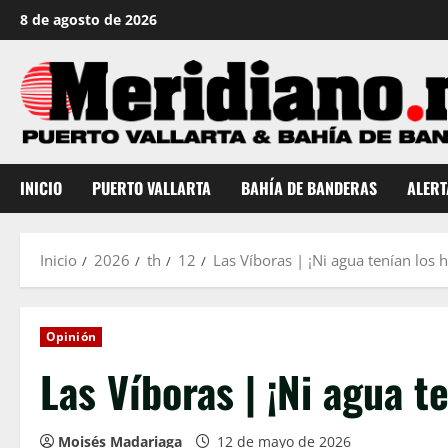
Saltar
8 de agosto de 2026
al
contenido
INICIO
PUERTO VALLARTA
BAHÍA DE BANDERAS
ALERT
Inicio
2026
th
12
Las Víboras | ¡Ni agua tenían los h
Opinión
Las Víboras | ¡Ni agua t
Moisés Madariaga
12 de mayo de 2026