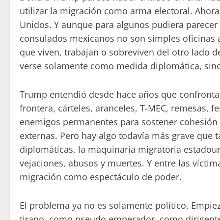
utilizar la migración como arma electoral. Ahor
Unidos. Y aunque para algunos pudiera parecer 
consulados mexicanos no son simples oficinas a
que viven, trabajan o sobreviven del otro lado d
verse solamente como medida diplomática, sino
Trump entendió desde hace años que confrontar 
frontera, cárteles, aranceles, T-MEC, remesas, f
enemigos permanentes para sostener cohesión i
externas. Pero hay algo todavía más grave que 
diplomáticas, la maquinaria migratoria estadou
vejaciones, abusos y muertes. Y entre las vícti
migración como espectáculo de poder.
El problema ya no es solamente político. Empie
tirano, como pseudo emperador, como dirigente 