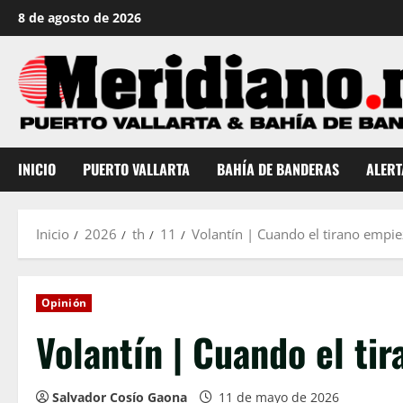
Saltar
8 de agosto de 2026
al
contenido
INICIO
PUERTO VALLARTA
BAHÍA DE BANDERAS
ALERT
Inicio
2026
th
11
Volantín | Cuando el tirano empie
Opinión
Volantín | Cuando el ti
Salvador Cosío Gaona
11 de mayo de 2026