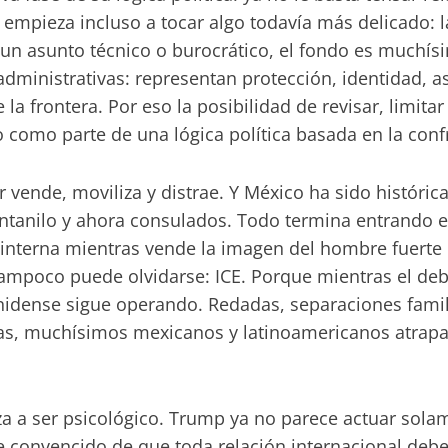
a empieza incluso a tocar algo todavía más delicado:
un asunto técnico o burocrático, el fondo es muchís
dministrativas: representan protección, identidad, a
e la frontera. Por eso la posibilidad de revisar, limi
 como parte de una lógica política basada en la con
vende, moviliza y distrae. Y México ha sido históric
entanilo y ahora consulados. Todo termina entrando en
nterna mientras vende la imagen del hombre fuerte 
tampoco puede olvidarse: ICE. Porque mientras el deb
nidense sigue operando. Redadas, separaciones famil
mas, muchísimos mexicanos y latinoamericanos atrapad
za a ser psicológico. Trump ya no parece actuar sol
convencido de que toda relación internacional debe