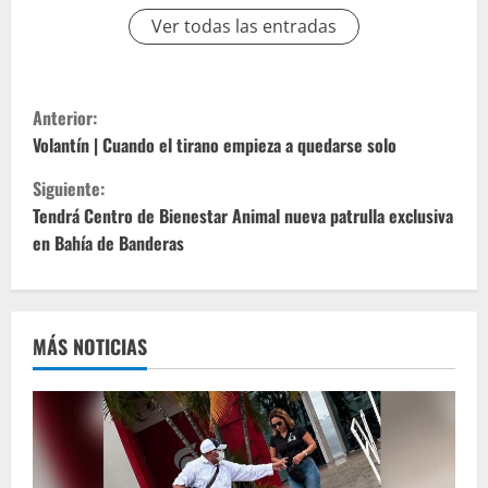
Ver todas las entradas
S
Anterior:
i
Volantín | Cuando el tirano empieza a quedarse solo
Siguiente:
g
Tendrá Centro de Bienestar Animal nueva patrulla exclusiva
u
en Bahía de Banderas
e
l
MÁS NOTICIAS
e
y
e