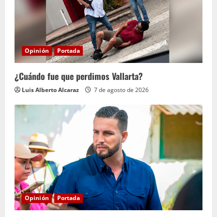
n
d
o
Opinión
Portada
¿Cuándo fue que perdimos Vallarta?
Luis Alberto Alcaraz
7 de agosto de 2026
Opinión
Portada