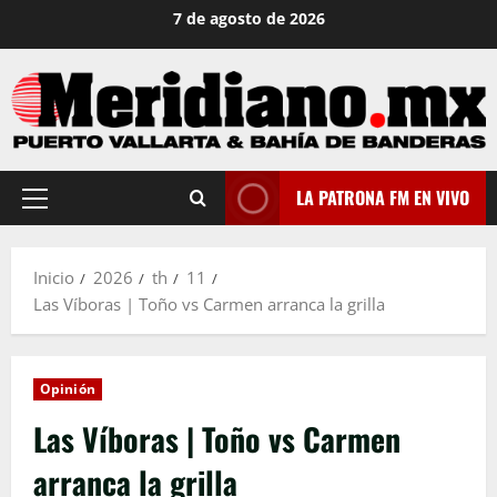
Saltar
7 de agosto de 2026
al
contenido
LA PATRONA FM EN VIVO
Menú
principal
Inicio
2026
th
11
Las Víboras | Toño vs Carmen arranca la grilla
Opinión
Las Víboras | Toño vs Carmen
arranca la grilla