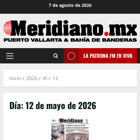
Saltar
7 de agosto de 2026
al
contenido
LA PATRONA FM EN VIVO
Menú
principal
Inicio
2026
th
12
Día:
12 de mayo de 2026