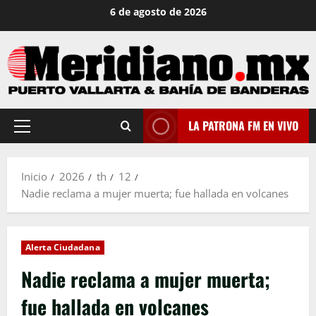
Saltar
6 de agosto de 2026
al
contenido
LA PATRONA FM EN VIVO
Menú
principal
Inicio
2026
th
12
Nadie reclama a mujer muerta; fue hallada en volcanes
Alerta Ciudadana
Nadie reclama a mujer muerta;
fue hallada en volcanes