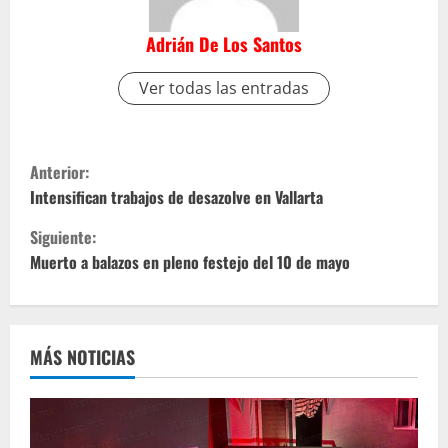
Adrián De Los Santos
Ver todas las entradas
S
Anterior:
i
Intensifican trabajos de desazolve en Vallarta
Siguiente:
g
Muerto a balazos en pleno festejo del 10 de mayo
u
e
MÁS NOTICIAS
l
e