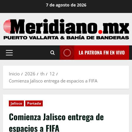
Saltar
7 de agosto de 2026
al
contenido
LA PATRONA FM EN VIVO
Menú
principal
Inicio
2026
th
12
Comienza Jalisco entrega de espacios a FIFA
Jalisco
Portada
Comienza Jalisco entrega de
espacios a FIFA