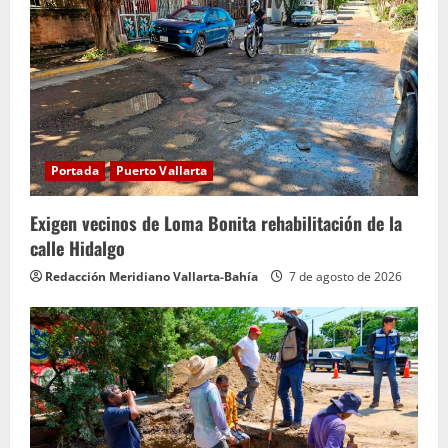
y
e
n
d
Portada
Puerto Vallarta
o
Exigen vecinos de Loma Bonita rehabilitación de la
calle Hidalgo
Redacción Meridiano Vallarta-Bahía
7 de agosto de 2026