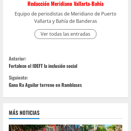
Redacción Meridiano Vallarta-Bahía
Equipo de periodistas de Meridiano de Puerto
Vallarta y Bahía de Banderas
Ver todas las entradas
S
Anterior:
i
Fortalece el IDEFT la inclusión social
Siguiente:
g
Gana Ra Aguilar terreno en Ramblases
u
e
MÁS NOTICIAS
l
e