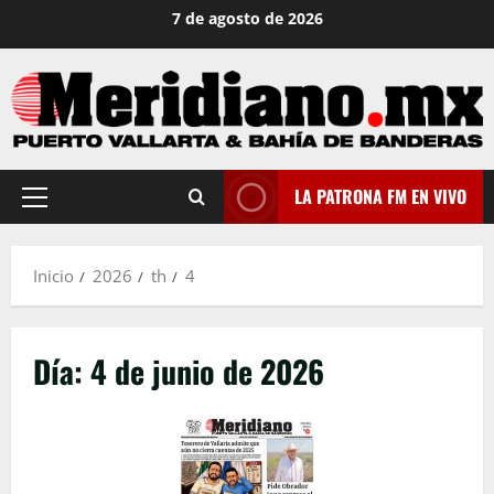
Saltar
7 de agosto de 2026
al
contenido
LA PATRONA FM EN VIVO
Menú
principal
Inicio
2026
th
4
Día:
4 de junio de 2026