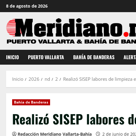
Saltar
8 de agosto de 2026
al
contenido
INICIO
PUERTO VALLARTA
BAHÍA DE BANDERAS
ALERT
Inicio
2026
nd
2
Realizó SISEP labores de limpieza 
Bahía de Banderas
Realizó SISEP labores d
Redacción Meridiano Vallarta-Bahía
2 de junio de 2