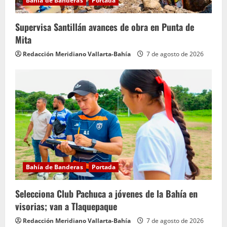
Bahía de Banderas
Portada
o
Supervisa Santillán avances de obra en Punta de
Mita
Redacción Meridiano Vallarta-Bahía
7 de agosto de 2026
Bahía de Banderas
Portada
Selecciona Club Pachuca a jóvenes de la Bahía en
visorias; van a Tlaquepaque
Redacción Meridiano Vallarta-Bahía
7 de agosto de 2026