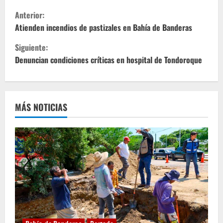
S
Anterior:
i
Atienden incendios de pastizales en Bahía de Banderas
Siguiente:
g
Denuncian condiciones críticas en hospital de Tondoroque
u
e
MÁS NOTICIAS
l
e
y
e
n
d