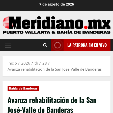
Saltar
7 de agosto de 2026
al
contenido
LA PATRONA FM EN VIVO
Menú
principal
Inicio
2026
th
28
Avanza rehabilitación de la San José-Valle de Banderas
Bahía de Banderas
Avanza rehabilitación de la San
José-Valle de Banderas