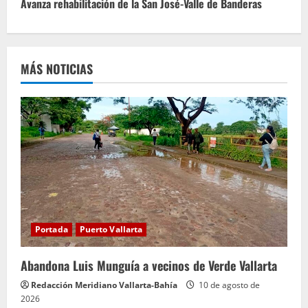
Avanza rehabilitación de la San José-Valle de Banderas
u
e
MÁS NOTICIAS
l
e
y
e
n
d
Portada
Puerto Vallarta
o
Abandona Luis Munguía a vecinos de Verde Vallarta
Redacción Meridiano Vallarta-Bahía
10 de agosto de
2026