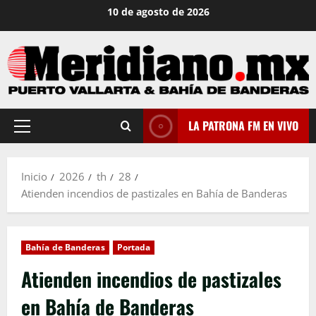
Saltar
10 de agosto de 2026
al
contenido
LA PATRONA FM EN VIVO
Menú
principal
Inicio
2026
th
28
Atienden incendios de pastizales en Bahía de Banderas
Bahía de Banderas
Portada
Atienden incendios de pastizales
en Bahía de Banderas