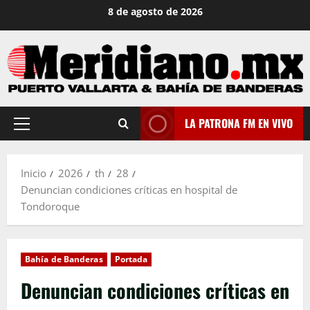
Saltar
8 de agosto de 2026
al
contenido
LA PATRONA FM EN VIVO
Menú
principal
Inicio
2026
th
28
Denuncian condiciones críticas en hospital de
Tondoroque
Bahía de Banderas
Portada
Denuncian condiciones críticas en