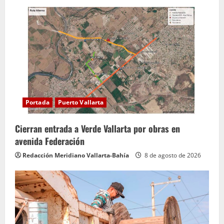
e
y
e
n
d
Portada
Puerto Vallarta
o
Cierran entrada a Verde Vallarta por obras en
avenida Federación
Redacción Meridiano Vallarta-Bahía
8 de agosto de 2026