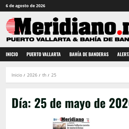
Saltar
6 de agosto de 2026
al
contenido
INICIO
PUERTO VALLARTA
BAHÍA DE BANDERAS
ALERT
Inicio
2026
th
25
Día:
25 de mayo de 20