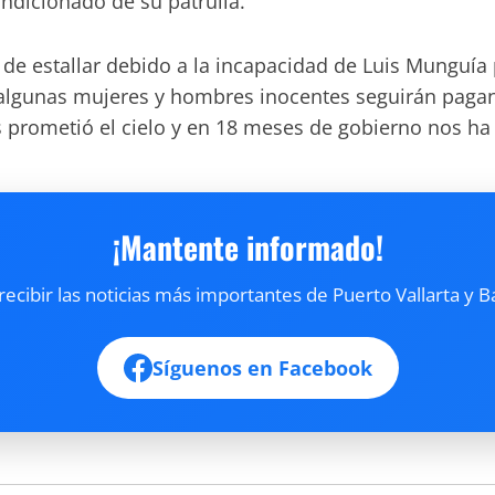
ondicionado de su patrulla.
o de estallar debido a la incapacidad de Luis Mungu
ga algunas mujeres y hombres inocentes seguirán pagan
prometió el cielo y en 18 meses de gobierno nos ha c
¡Mantente informado!
cibir las noticias más importantes de Puerto Vallarta y B
Síguenos en Facebook