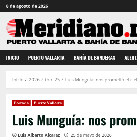
Saltar
8 de agosto de 2026
al
contenido
INICIO
PUERTO VALLARTA
BAHÍA DE BANDERAS
ALERT
Inicio
2026
th
25
Luis Munguía: nos prometió el cie
Portada
Puerto Vallarta
Luis Munguía: nos prome
Luis Alberto Alcaraz
25 de mayo de 2026