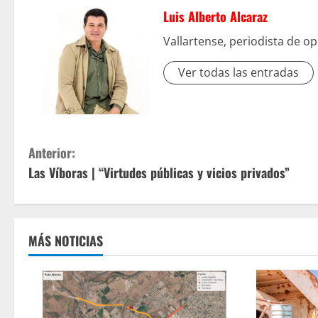
Luis Alberto Alcaraz
Vallartense, periodista de op
Ver todas las entradas
S
Anterior:
Las Víboras | “Virtudes públicas y vicios privados”
i
g
u
MÁS NOTICIAS
e
l