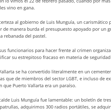
n lo vimos el 22 de febrero pasado, cuando por más
les vino en gana.
rteza al gobierno de Luis Munguía, un carismático po
car de manera burda el presupuesto apoyado por un 
ia rebanada del pastel.
us funcionarios para hacer frente al crimen organiza
ficar su estrepitoso fracaso en materia de seguridad
allarta se ha convertido literalmente en un cementeri
 que de miembros del sector LGBT, e incluso de ext
n que Puerto Vallarta era un paraíso.
lcalde Luis Munguía fue lamentable: un boletín de tre
trullas, adquirimos 300 radios portátiles, se adquir