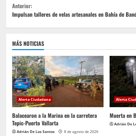
S
Anterior:
Impulsan talleres de velas artesanales en Bahía de Ban
i
g
u
MÁS NOTICIAS
e
l
e
y
Alerta Ciudadana
Alerta Ci
e
Balacearon a la Marina en la carretera
Muerta en B
n
Tepic-Puerto Vallarta
Adrián De L
d
Adrián De Los Santos
8 de agosto de 2026