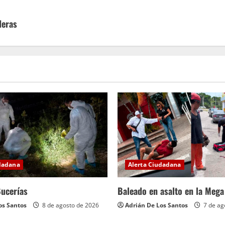
deras
udadana
Alerta Ciudadana
ucerías
Baleado en asalto en la Meg
os Santos
8 de agosto de 2026
Adrián De Los Santos
7 de ag