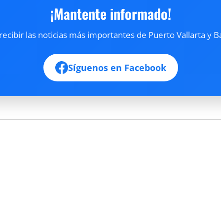
¡Mantente informado!
cibir las noticias más importantes de Puerto Vallarta y B
Síguenos en Facebook