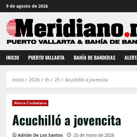
Saltar
9 de agosto de 2026
al
contenido
INICIO
PUERTO VALLARTA
BAHÍA DE BANDERAS
ALERT
Inicio
2026
th
25
Acuchilló a jovencita
Alerta Ciudadana
Acuchilló a jovencita
Adrián De Los Santos
25 de mayo de 2026