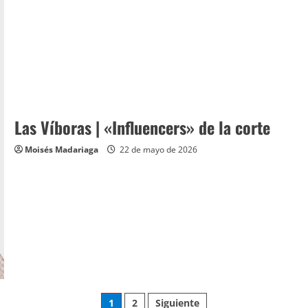
Las Víboras | «Influencers» de la corte
Moisés Madariaga
22 de mayo de 2026
Paginación
1
2
Siguiente