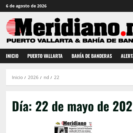
Saltar
6 de agosto de 2026
al
contenido
INICIO
PUERTO VALLARTA
BAHÍA DE BANDERAS
ALERT
Inicio
2026
nd
22
Día:
22 de mayo de 20