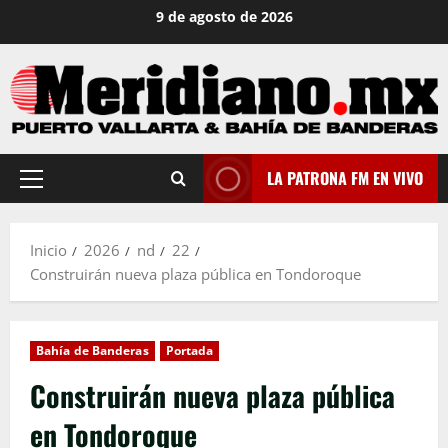
Saltar
9 de agosto de 2026
al
contenido
LA PATRONA FM EN VIVO
Menú
principal
Inicio
2026
nd
22
Construirán nueva plaza pública en Tondoroque
Bahía de Banderas
Portada
Construirán nueva plaza pública
en Tondoroque