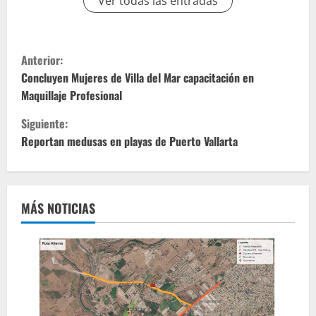
Ver todas las entradas
S
Anterior:
i
Concluyen Mujeres de Villa del Mar capacitación en
Maquillaje Profesional
g
Siguiente:
u
Reportan medusas en playas de Puerto Vallarta
e
l
MÁS NOTICIAS
e
y
e