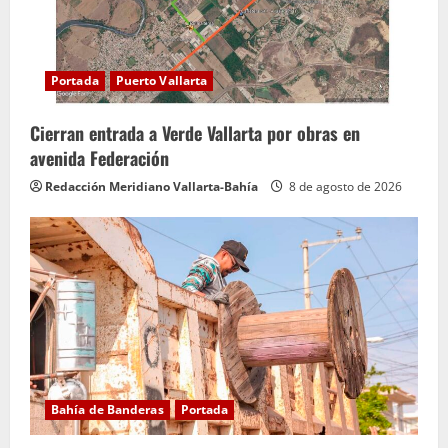
n
d
o
Portada
Puerto Vallarta
Cierran entrada a Verde Vallarta por obras en
avenida Federación
Redacción Meridiano Vallarta-Bahía
8 de agosto de 2026
Bahía de Banderas
Portada