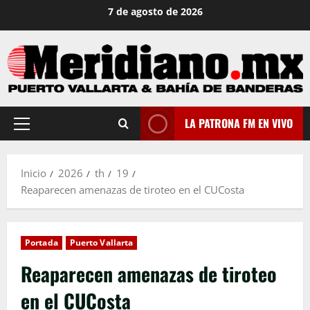
Saltar
7 de agosto de 2026
al
contenido
LA PATRONA FM EN VIVO
Menú
principal
Inicio
2026
th
19
Reaparecen amenazas de tiroteo en el CUCosta
Portada
Puerto Vallarta
Reaparecen amenazas de tiroteo
en el CUCosta