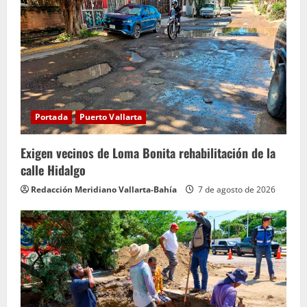
y
e
n
d
Portada
Puerto Vallarta
o
Exigen vecinos de Loma Bonita rehabilitación de la
calle Hidalgo
Redacción Meridiano Vallarta-Bahía
7 de agosto de 2026