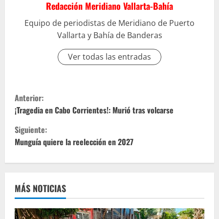
Redacción Meridiano Vallarta-Bahía
Equipo de periodistas de Meridiano de Puerto
Vallarta y Bahía de Banderas
Ver todas las entradas
S
Anterior:
i
¡Tragedia en Cabo Corrientes!: Murió tras volcarse
Siguiente:
g
Munguía quiere la reelección en 2027
u
e
MÁS NOTICIAS
l
e