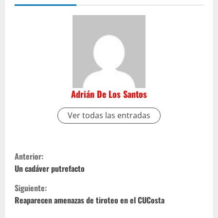
Adrián De Los Santos
Ver todas las entradas
S
Anterior:
i
Un cadáver putrefacto
Siguiente:
g
Reaparecen amenazas de tiroteo en el CUCosta
u