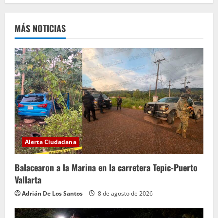
e
MÁS NOTICIAS
l
e
y
e
n
d
Alerta Ciudadana
o
Balacearon a la Marina en la carretera Tepic-Puerto
Vallarta
Adrián De Los Santos
8 de agosto de 2026