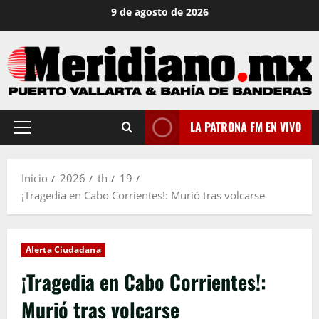
Saltar
9 de agosto de 2026
al
contenido
LA PATRONA FM EN VIVO
Menú
principal
Inicio
2026
th
19
¡Tragedia en Cabo Corrientes!: Murió tras volcarse
Alerta Ciudadana
¡Tragedia en Cabo Corrientes!:
Murió tras volcarse