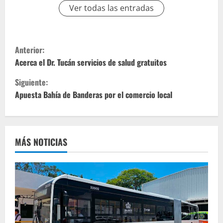
Ver todas las entradas
S
Anterior:
i
Acerca el Dr. Tucán servicios de salud gratuitos
Siguiente:
g
Apuesta Bahía de Banderas por el comercio local
u
e
MÁS NOTICIAS
l
e
y
e