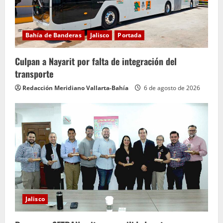
n
d
Bahía de Banderas
Jalisco
Portada
o
Culpan a Nayarit por falta de integración del
transporte
Redacción Meridiano Vallarta-Bahía
6 de agosto de 2026
Jalisco