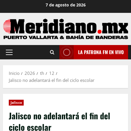
Saltar
7 de agosto de 2026
al
contenido
LA PATRONA FM EN VIVO
Menú
principal
Inicio
2026
th
12
Jalisco no adelantará el fin del ciclo escolar
Jalisco
Jalisco no adelantará el fin del
ciclo escolar