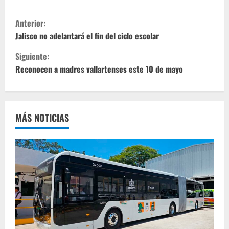
S
Anterior:
i
Jalisco no adelantará el fin del ciclo escolar
Siguiente:
g
Reconocen a madres vallartenses este 10 de mayo
u
e
MÁS NOTICIAS
l
e
y
e
n