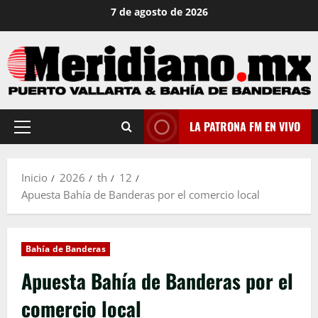
Saltar
7 de agosto de 2026
al
contenido
LA PATRONA FM EN VIVO
Menú
principal
Inicio
2026
th
12
Apuesta Bahía de Banderas por el comercio local
Bahía de Banderas
Apuesta Bahía de Banderas por el
comercio local