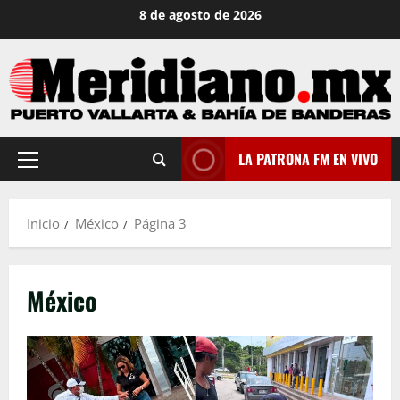
Saltar
8 de agosto de 2026
al
contenido
LA PATRONA FM EN VIVO
Menú
principal
Inicio
México
Página 3
México