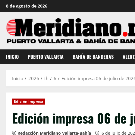
Saltar
8 de agosto de 2026
al
contenido
INICIO
PUERTO VALLARTA
BAHÍA DE BANDERAS
ALERT
Inicio
2026
th
6
Edición impresa 06 de julio de 202
Edición Impresa
Edición impresa 06 de j
Redacción Meridiano Vallarta-Bahía
6 de julio de 20