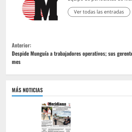
Ver todas las entradas
S
Anterior:
Despide Munguía a trabajadores operativos; sus gerent
i
mes
g
u
MÁS NOTICIAS
e
l
e