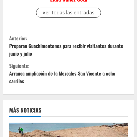
Ver todas las entradas
S
Anterior:
i
Preparan Guachimontones para recibir visitantes durante
junio y julio
g
Siguiente:
u
Arranca ampliación de la Mezcales-San Vicente a ocho
carriles
e
l
e
MÁS NOTICIAS
y