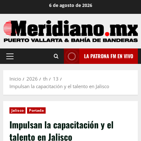
Saltar
6 de agosto de 2026
al
contenido
LA PATRONA FM EN VIVO
Menú
principal
Inicio
2026
th
13
Impulsan la capacitación y el talento en Jalisco
Jalisco
Portada
Impulsan la capacitación y el
talento en Jalisco