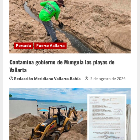
e
n
d
o
Portada
Puerto Vallarta
Contamina gobierno de Munguía las playas de
Vallarta
Redacción Meridiano Vallarta-Bahía
5 de agosto de 2026