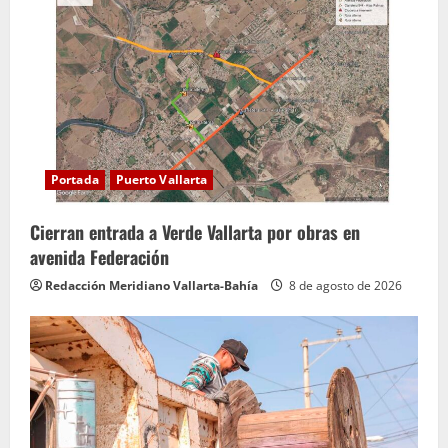
e
y
e
n
d
Portada
Puerto Vallarta
o
Cierran entrada a Verde Vallarta por obras en
avenida Federación
Redacción Meridiano Vallarta-Bahía
8 de agosto de 2026