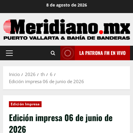
Saltar
8 de agosto de 2026
al
contenido
LA PATRONA FM EN VIVO
Menú
principal
Inicio
2026
th
6
Edición impresa 06 de junio de 2026
Edición Impresa
Edición impresa 06 de junio de
2026