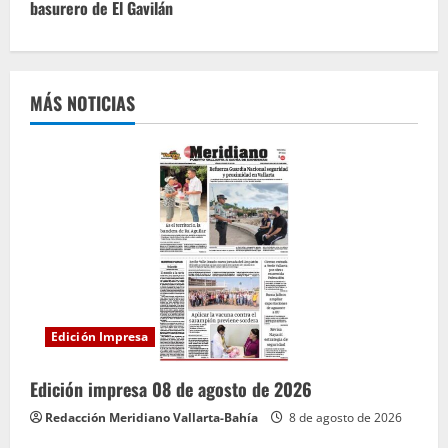
basurero de El Gavilán
e
l
e
MÁS NOTICIAS
y
e
n
d
o
Edición Impresa
Edición impresa 08 de agosto de 2026
Redacción Meridiano Vallarta-Bahía
8 de agosto de 2026