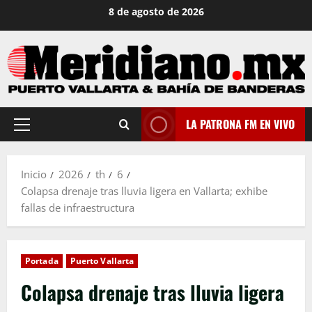
Saltar
8 de agosto de 2026
al
contenido
LA PATRONA FM EN VIVO
Menú
principal
Inicio
2026
th
6
Colapsa drenaje tras lluvia ligera en Vallarta; exhibe
fallas de infraestructura
Portada
Puerto Vallarta
Colapsa drenaje tras lluvia ligera