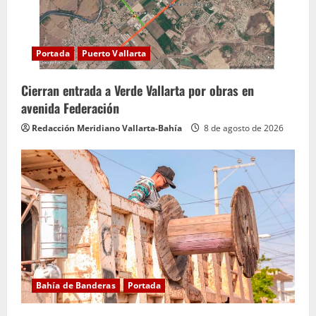
n
d
Portada
Puerto Vallarta
o
Cierran entrada a Verde Vallarta por obras en
avenida Federación
Redacción Meridiano Vallarta-Bahía
8 de agosto de 2026
Bahía de Banderas
Portada