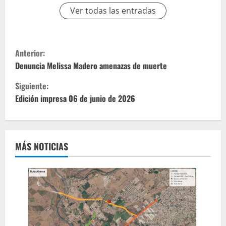
Ver todas las entradas
S
Anterior:
i
Denuncia Melissa Madero amenazas de muerte
Siguiente:
g
Edición impresa 06 de junio de 2026
u
e
MÁS NOTICIAS
l
e
y
e