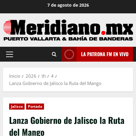
Saltar
7 de agosto de 2026
al
contenido
LA PATRONA FM EN VIVO
Menú
principal
Inicio
2026
th
4
Lanza Gobierno de Jalisco la Ruta del Mango
Jalisco
Portada
Lanza Gobierno de Jalisco la Ruta
del Mango