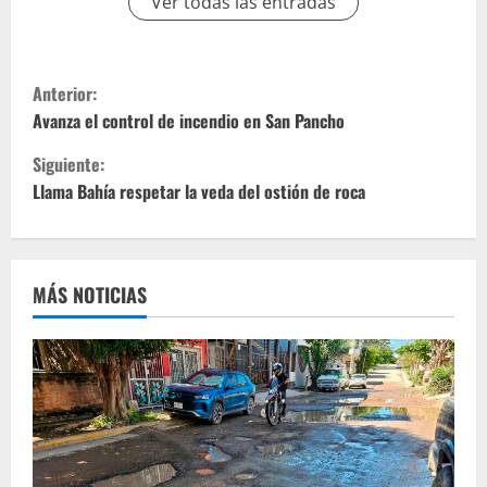
Ver todas las entradas
S
Anterior:
i
Avanza el control de incendio en San Pancho
Siguiente:
g
Llama Bahía respetar la veda del ostión de roca
u
e
MÁS NOTICIAS
l
e
y
e