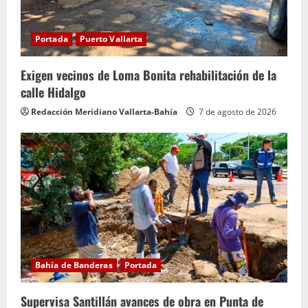
n
d
Portada
Puerto Vallarta
o
Exigen vecinos de Loma Bonita rehabilitación de la
calle Hidalgo
Redacción Meridiano Vallarta-Bahía
7 de agosto de 2026
Bahía de Banderas
Portada
Supervisa Santillán avances de obra en Punta de