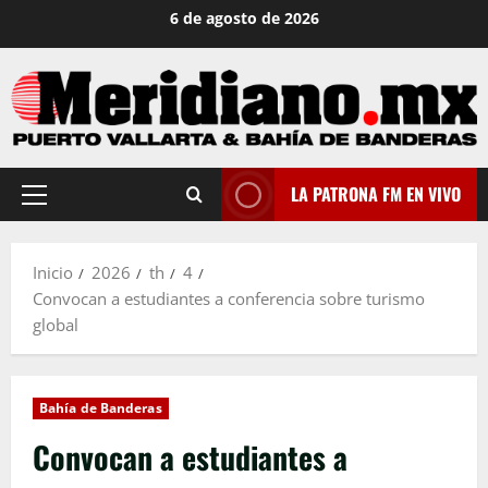
Saltar
6 de agosto de 2026
al
contenido
LA PATRONA FM EN VIVO
Menú
principal
Inicio
2026
th
4
Convocan a estudiantes a conferencia sobre turismo
global
Bahía de Banderas
Convocan a estudiantes a