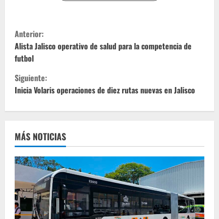
S
Anterior:
i
Alista Jalisco operativo de salud para la competencia de
futbol
g
Siguiente:
u
Inicia Volaris operaciones de diez rutas nuevas en Jalisco
e
l
MÁS NOTICIAS
e
y
e
n