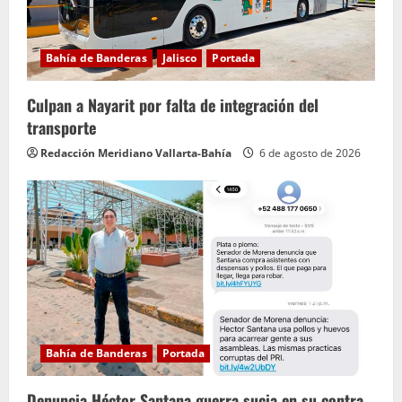
d
o
Bahía de Banderas
Jalisco
Portada
Culpan a Nayarit por falta de integración del
transporte
Redacción Meridiano Vallarta-Bahía
6 de agosto de 2026
Bahía de Banderas
Portada
Denuncia Héctor Santana guerra sucia en su contra