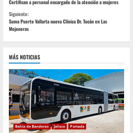
i
Certifican a personal encargado de la atención a mujeres
Siguiente:
g
Suma Puerto Vallarta nueva Clínica Dr. Tucán en Las
u
Mojoneras
e
l
MÁS NOTICIAS
e
y
e
n
d
o
Bahía de Banderas
Jalisco
Portada