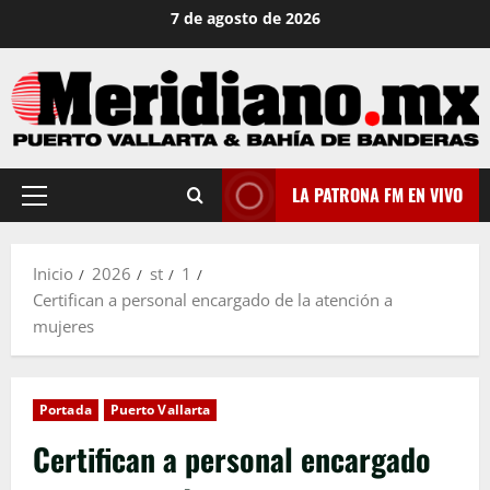
Saltar
7 de agosto de 2026
al
contenido
LA PATRONA FM EN VIVO
Menú
principal
Inicio
2026
st
1
Certifican a personal encargado de la atención a
mujeres
Portada
Puerto Vallarta
Certifican a personal encargado