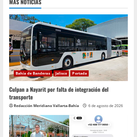
e
MÁS NOTICIAS
y
e
n
d
o
Bahía de Banderas
Jalisco
Portada
Culpan a Nayarit por falta de integración del
transporte
Redacción Meridiano Vallarta-Bahía
6 de agosto de 2026