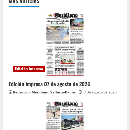
MÁS NOTICIAS
e
y
e
n
d
o
Edición Impresa
Edición impresa 07 de agosto de 2026
Redacción Meridiano Vallarta-Bahía
7 de agosto de 2026