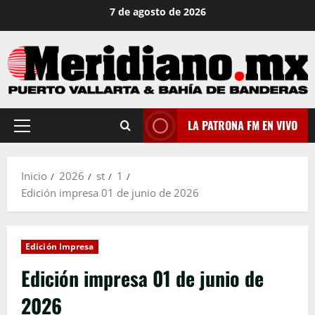
Saltar
7 de agosto de 2026
al
contenido
LA PATRONA FM EN VIVO
Menú
principal
Inicio
2026
st
1
Edición impresa 01 de junio de 2026
Edición Impresa
Edición impresa 01 de junio de
2026