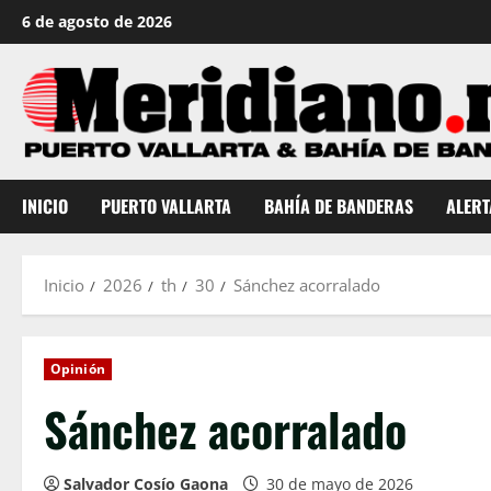
Saltar
6 de agosto de 2026
al
contenido
INICIO
PUERTO VALLARTA
BAHÍA DE BANDERAS
ALERT
Inicio
2026
th
30
Sánchez acorralado
Opinión
Sánchez acorralado
Salvador Cosío Gaona
30 de mayo de 2026