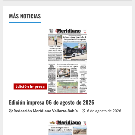
e
MÁS NOTICIAS
l
e
y
e
n
d
Edición Impresa
o
Edición impresa 06 de agosto de 2026
Redacción Meridiano Vallarta-Bahía
6 de agosto de 2026