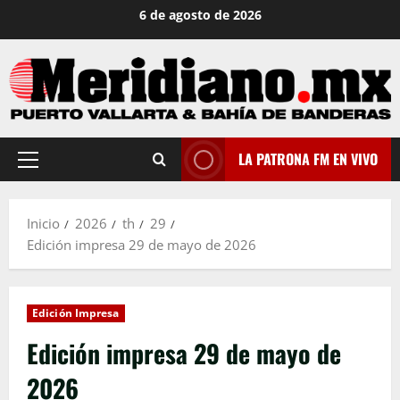
Saltar
6 de agosto de 2026
al
contenido
LA PATRONA FM EN VIVO
Menú
principal
Inicio
2026
th
29
Edición impresa 29 de mayo de 2026
Edición Impresa
Edición impresa 29 de mayo de
2026