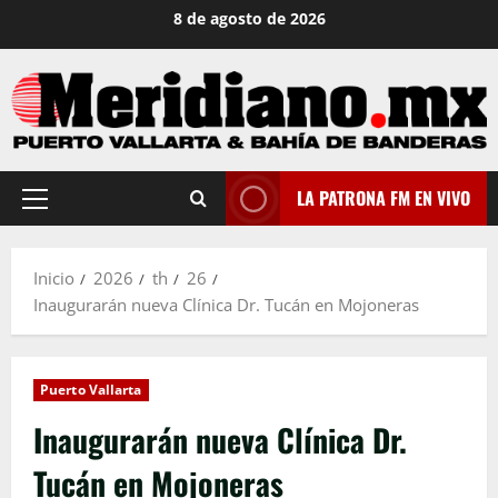
Saltar
8 de agosto de 2026
al
contenido
LA PATRONA FM EN VIVO
Menú
principal
Inicio
2026
th
26
Inaugurarán nueva Clínica Dr. Tucán en Mojoneras
Puerto Vallarta
Inaugurarán nueva Clínica Dr.
Tucán en Mojoneras