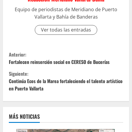
Equipo de periodistas de Meridiano de Puerto
Vallarta y Bahía de Banderas
Ver todas las entradas
S
Anterior:
i
Fortalecen reinserción social en CERESO de Bucerías
Siguiente:
g
Continúa Ecos de la Marea fortaleciendo el talento artístico
u
en Puerto Vallarta
e
l
MÁS NOTICIAS
e