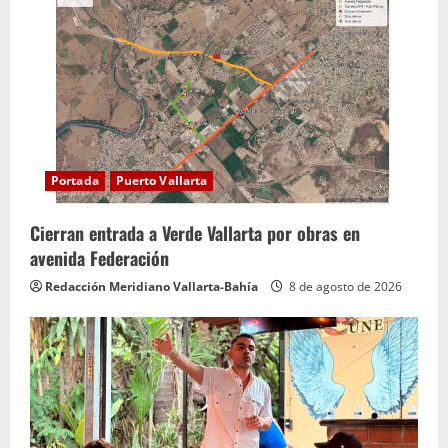
y
e
n
d
o
Portada
Puerto Vallarta
Cierran entrada a Verde Vallarta por obras en
avenida Federación
Redacción Meridiano Vallarta-Bahía
8 de agosto de 2026