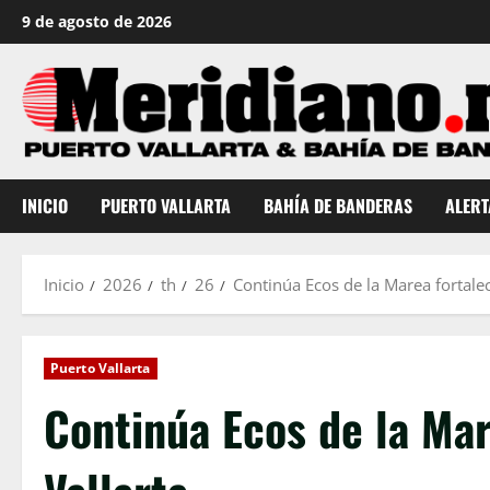
Saltar
9 de agosto de 2026
al
contenido
INICIO
PUERTO VALLARTA
BAHÍA DE BANDERAS
ALERT
Inicio
2026
th
26
Continúa Ecos de la Marea fortaleci
Puerto Vallarta
Continúa Ecos de la Mar