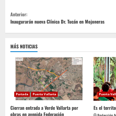
S
Anterior:
Inaugurarán nueva Clínica Dr. Tucán en Mojoneras
i
g
u
MÁS NOTICIAS
e
l
e
y
Portada
Puerto Vallarta
Puerto Val
e
Cierran entrada a Verde Vallarta por
Es el territ
n
obras en avenida Federación
Redacción M