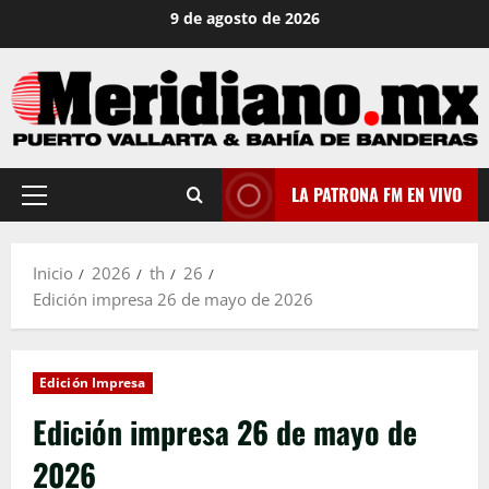
Saltar
9 de agosto de 2026
al
contenido
LA PATRONA FM EN VIVO
Menú
principal
Inicio
2026
th
26
Edición impresa 26 de mayo de 2026
Edición Impresa
Edición impresa 26 de mayo de
2026