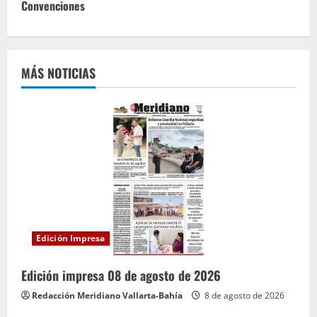
Convenciones
e
l
e
MÁS NOTICIAS
y
e
n
d
o
Edición Impresa
Edición impresa 08 de agosto de 2026
Redacción Meridiano Vallarta-Bahía
8 de agosto de 2026