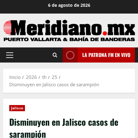
Saltar
6 de agosto de 2026
al
contenido
LA PATRONA FM EN VIVO
Menú
principal
Inicio
2026
th
25
Disminuyen en Jalisco casos de sarampión
Jalisco
Disminuyen en Jalisco casos de
sarampión