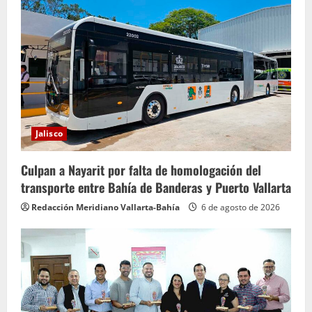
y
e
n
d
o
Jalisco
Culpan a Nayarit por falta de homologación del
transporte entre Bahía de Banderas y Puerto Vallarta
Redacción Meridiano Vallarta-Bahía
6 de agosto de 2026