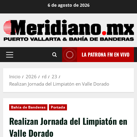
Saltar
6 de agosto de 2026
al
contenido
LA PATRONA FM EN VIVO
Menú
principal
Inicio
2026
rd
23
Realizan Jornada del Limpiatón en Valle Dorado
Bahía de Banderas
Portada
Realizan Jornada del Limpiatón en
Valle Dorado