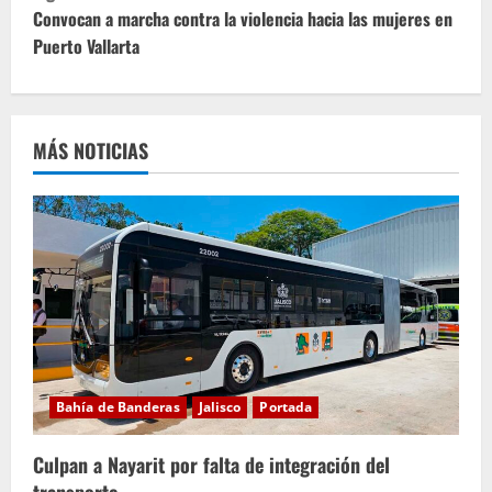
u
Convocan a marcha contra la violencia hacia las mujeres en
Puerto Vallarta
e
l
e
MÁS NOTICIAS
y
e
n
d
o
Bahía de Banderas
Jalisco
Portada
Culpan a Nayarit por falta de integración del
transporte