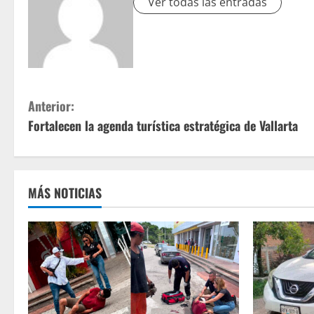
Ver todas las entradas
S
Anterior:
Fortalecen la agenda turística estratégica de Vallarta
i
g
u
MÁS NOTICIAS
e
l
e