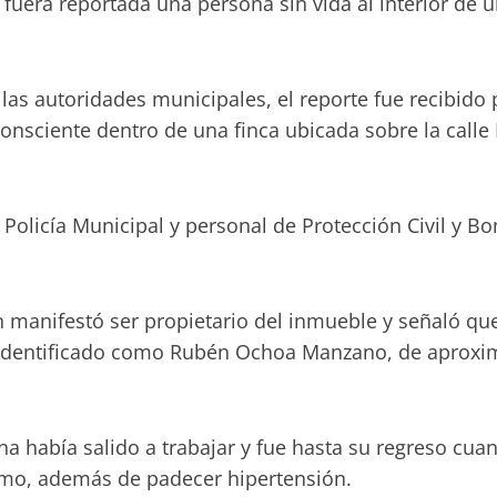
ue fuera reportada una persona sin vida al interior de
s autoridades municipales, el reporte fue recibido p
nsciente dentro de una finca ubicada sobre la call
olicía Municipal y personal de Protección Civil y Bom
n manifestó ser propietario del inmueble y señaló q
 identificado como Rubén Ochoa Manzano, de aproxi
na había salido a trabajar y fue hasta su regreso cu
rmo, además de padecer hipertensión.