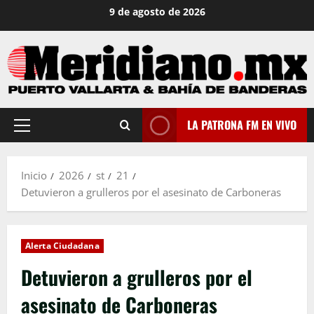
Saltar
9 de agosto de 2026
al
contenido
LA PATRONA FM EN VIVO
Menú
principal
Inicio
2026
st
21
Detuvieron a grulleros por el asesinato de Carboneras
Alerta Ciudadana
Detuvieron a grulleros por el
asesinato de Carboneras