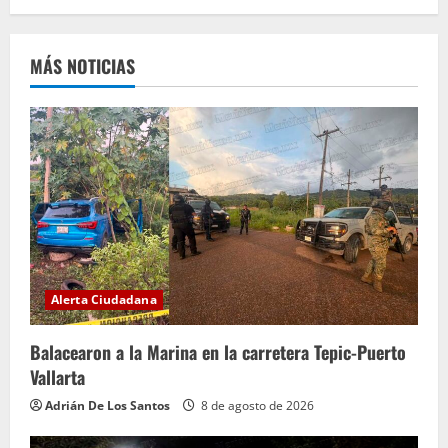
e
MÁS NOTICIAS
l
e
y
e
n
d
Alerta Ciudadana
o
Balacearon a la Marina en la carretera Tepic-Puerto
Vallarta
Adrián De Los Santos
8 de agosto de 2026