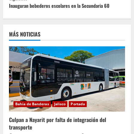
g
Inauguran bebederos escolares en la Secundaria 60
u
e
MÁS NOTICIAS
l
e
y
e
n
d
Bahía de Banderas
Jalisco
Portada
o
Culpan a Nayarit por falta de integración del
transporte