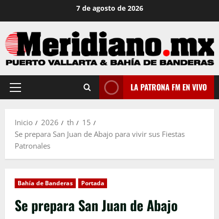
Saltar
7 de agosto de 2026
al
contenido
LA PATRONA FM EN VIVO
Menú
principal
Inicio
2026
th
15
Se prepara San Juan de Abajo para vivir sus Fiestas
Patronales
Bahía de Banderas
Portada
Se prepara San Juan de Abajo