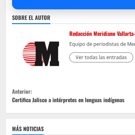
SOBRE EL AUTOR
Redacción Meridiano Vallarta
Equipo de periodistas de Mer
Ver todas las entradas
S
Anterior:
Certifica Jalisco a intérpretes en lenguas indígenas
i
g
u
MÁS NOTICIAS