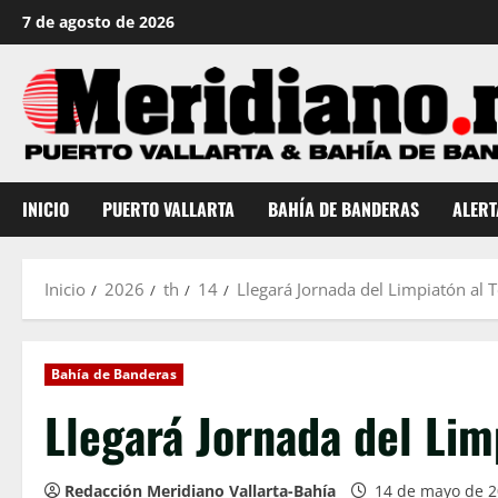
Saltar
7 de agosto de 2026
al
contenido
INICIO
PUERTO VALLARTA
BAHÍA DE BANDERAS
ALERT
Inicio
2026
th
14
Llegará Jornada del Limpiatón al
Bahía de Banderas
Llegará Jornada del Lim
Redacción Meridiano Vallarta-Bahía
14 de mayo de 