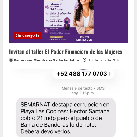
e
n
d
o
Sin categoría
Invitan al taller El Poder Financiero de las Mujeres
Redacción Meridiano Vallarta-Bahía
16 de julio de 2026