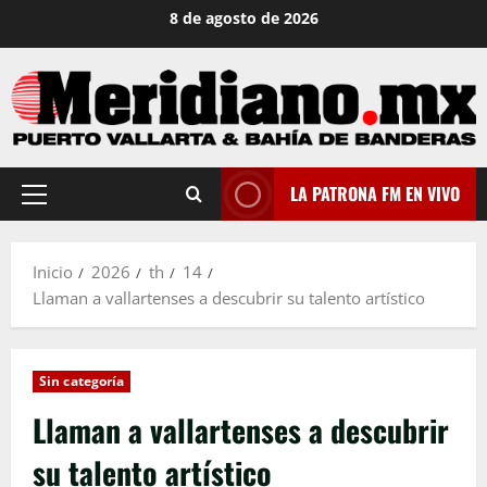
Saltar
8 de agosto de 2026
al
contenido
LA PATRONA FM EN VIVO
Menú
principal
Inicio
2026
th
14
Llaman a vallartenses a descubrir su talento artístico
Sin categoría
Llaman a vallartenses a descubrir
su talento artístico