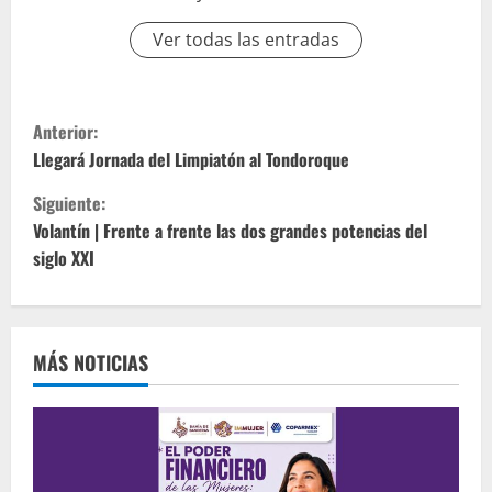
Ver todas las entradas
S
Anterior:
i
Llegará Jornada del Limpiatón al Tondoroque
Siguiente:
g
Volantín | Frente a frente las dos grandes potencias del
u
siglo XXI
e
l
MÁS NOTICIAS
e
y